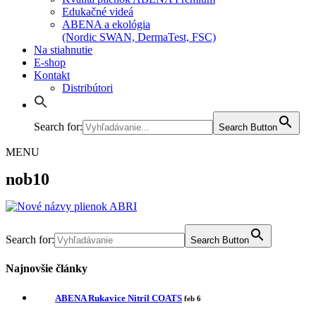
Edukačné videá
ABENA a ekológia
(Nordic SWAN, DermaTest, FSC)
Na stiahnutie
E-shop
Kontakt
Distribútori
Search for:
Search Button
MENU
nob10
Search for:
Search Button
Najnovšie články
ABENA Rukavice Nitril COATS
feb 6