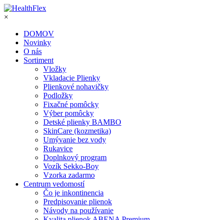
×
DOMOV
Novinky
O nás
Sortiment
Vložky
Vkladacie Plienky
Plienkové nohavičky
Podložky
Fixačné pomôcky
Výber pomôcky
Detské plienky BAMBO
SkinCare (kozmetika)
Umývanie bez vody
Rukavice
Doplnkový program
Vozík Sekko-Boy
Vzorka zadarmo
Centrum vedomostí
Čo je inkontinencia
Predpisovanie plienok
Návody na používanie
Kvalita plienok ABENA Premium