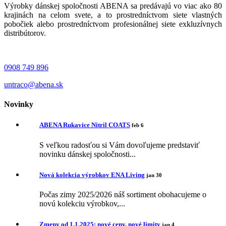
Výrobky dánskej spoločnosti ABENA sa predávajú vo viac ako 80
krajinách na celom svete, a to prostredníctvom siete vlastných
pobočiek alebo prostredníctvom profesionálnej siete exkluzívnych
distribútorov.
0908 749 896
untraco@abena.sk
Novinky
ABENA Rukavice Nitril COATS
feb 6
S veľkou radosťou si Vám dovoľujeme predstaviť
novinku dánskej spoločnosti...
Nová kolekcia výrobkov ENA Living
jan 30
Počas zimy 2025/2026 náš sortiment obohacujeme o
novú kolekciu výrobkov,...
Zmeny od 1.1.2025: nové ceny, nové limity
jan 4