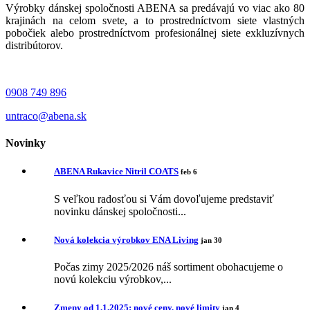
Výrobky dánskej spoločnosti ABENA sa predávajú vo viac ako 80
krajinách na celom svete, a to prostredníctvom siete vlastných
pobočiek alebo prostredníctvom profesionálnej siete exkluzívnych
distribútorov.
0908 749 896
untraco@abena.sk
Novinky
ABENA Rukavice Nitril COATS
feb 6
S veľkou radosťou si Vám dovoľujeme predstaviť
novinku dánskej spoločnosti...
Nová kolekcia výrobkov ENA Living
jan 30
Počas zimy 2025/2026 náš sortiment obohacujeme o
novú kolekciu výrobkov,...
Zmeny od 1.1.2025: nové ceny, nové limity
jan 4