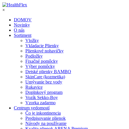
×
DOMOV
Novinky
O nás
Sortiment
Vložky
Vkladacie Plienky
Plienkové nohavičky
Podložky
Fixačné pomôcky
Výber pomôcky
Detské plienky BAMBO
SkinCare (kozmetika)
Umývanie bez vody
Rukavice
Doplnkový program
Vozík Sekko-Boy
Vzorka zadarmo
Centrum vedomostí
Čo je inkontinencia
Predpisovanie plienok
Návody na používanie
Kvalita plienok ABENA Premium