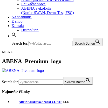
Edukačné videá
ABENA a ekológia
(Nordic SWAN, DermaTest, FSC)
Na stiahnutie
E-shop
Kontakt
Distribútori
Search for:
Search Button
MENU
ABENA_Premium_logo
Search for:
Search Button
Najnovšie články
ABENA Rukavice Nitril COATS
feb 6