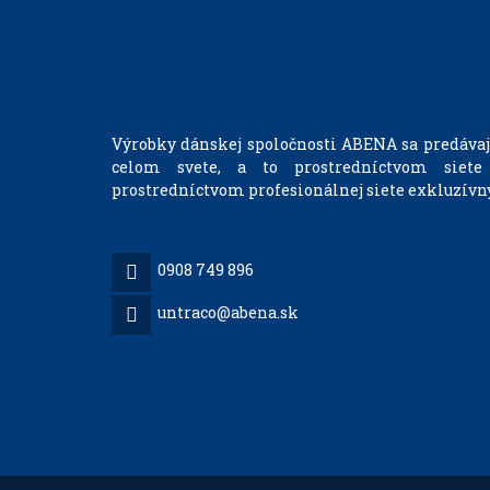
Výrobky dánskej spoločnosti ABENA sa predávajú
celom svete, a to prostredníctvom siete
prostredníctvom profesionálnej siete exkluzívny
0908 749 896
untraco@abena.sk