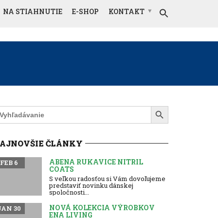
NA STIAHNUTIE
E-SHOP
KONTAKT
Search Button
earch
r:
AJNOVŠIE ČLÁNKY
ABENA RUKAVICE NITRIL
FEB 6
COATS
S veľkou radosťou si Vám dovoľujeme
predstaviť novinku dánskej
spoločnosti...
NOVÁ KOLEKCIA VÝROBKOV
JAN 30
ENA LIVING