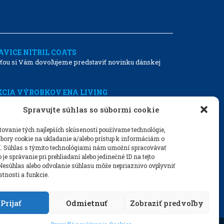
VICE NITRIL COATS
ťou si Vám dovoľujeme predstaviť novinku dánskej
CIA VÝROBKOV ENA LIVING
25/2026 náš sortiment obohacujeme o novú kolekciu
Spravujte súhlas so súbormi cookie
ovanie tých najlepších skúseností používame technológie,
1.2025: NOVÉ CENY, NOVÉ LIMITY
bory cookie na ukladanie a/alebo prístup k informáciám o
kontinentných: Dňom 1.1.2025 sa znížila sadzba DPH
í. Súhlas s týmito technológiami nám umožní spracovávať
o je správanie pri prehliadaní alebo jedinečné ID na tejto
Nesúhlas alebo odvolanie súhlasu môže nepriaznivo ovplyvniť
astnosti a funkcie.
Prijať
Odmietnuť
Zobraziť predvoľby