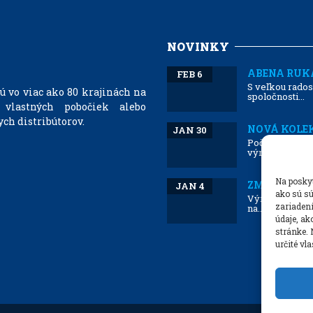
NOVINKY
ABENA RUKA
FEB 6
S veľkou rados
 vo viac ako 80 krajinách na
spoločnosti...
 vlastných pobočiek alebo
ch distribútorov.
NOVÁ KOLEK
JAN 30
Počas zimy 20
výrobkov,...
Na poskyt
ZMENY OD 1.
JAN 4
ako sú sú
Výrobky pre in
zariaden
na...
údaje, ak
stránke. 
určité vl