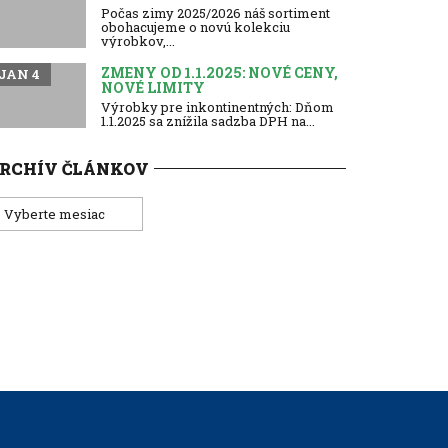
Počas zimy 2025/2026 náš sortiment
obohacujeme o novú kolekciu
výrobkov,...
ZMENY OD 1.1.2025: NOVÉ CENY,
JAN 4
NOVÉ LIMITY
Výrobky pre inkontinentných: Dňom
1.1.2025 sa znížila sadzba DPH na...
RCHÍV ČLÁNKOV
rchív
lánkov