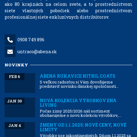
ako 80 krajinách na celom svete, a to prostredníctvom
siete vlastných pobočiek alebo prostredníctvom
profesionálnej siete exkluzívnych distribútorov.
0908 749 896
untraco@abena.sk
NOVINKY
ABENA RUKAVICE NITRIL COATS
FEB 6
S veľkou radosťou si Vám dovoľujeme
predstaviť novinku dánskej spoločnosti...
NOVÁ KOLEKCIA VÝROBKOV ENA
JAN 30
LIVING
Počas zimy 2025/2026 náš sortiment
obohacujeme o novú kolekciu výrobkov,...
ZMENY OD 1.1.2025: NOVÉ CENY, NOVÉ
JAN 4
LIMITY
Výrobky pre inkontinentných: Dňom 1.1.2025 sa