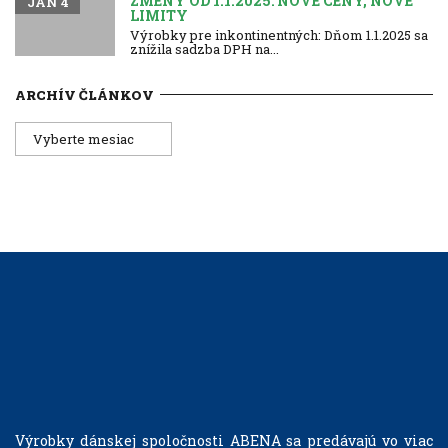
ZMENY OD 1.1.2025: NOVÉ CENY, NOVÉ
JAN 4
LIMITY
Výrobky pre inkontinentných: Dňom 1.1.2025 sa
znížila sadzba DPH na...
ARCHÍV ČLÁNKOV
Archív
článkov
Výrobky dánskej spoločnosti ABENA sa predávajú vo viac