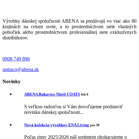
Výrobky dánskej spoločnosti ABENA sa predávajú vo viac ako 80
krajinách na celom svete, a to prostredníctvom siete vlastných
pobočiek alebo prostredníctvom profesionálnej siete exkluzívnych
distribútorov.
0908 749 896
untraco@abena.sk
Novinky
ABENA Rukavice Nitril COATS
feb 6
S veľkou radosťou si Vám dovoľujeme predstaviť
novinku dánskej spoločnosti...
Nová kolekcia výrobkov ENA Living
jan 30
Počas zimy 2025/2026 náš sortiment obohacujeme o