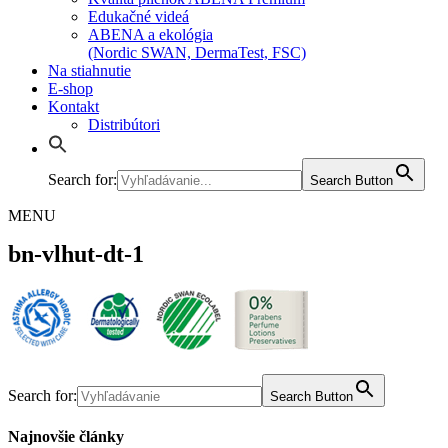
Edukačné videá
ABENA a ekológia
(Nordic SWAN, DermaTest, FSC)
Na stiahnutie
E-shop
Kontakt
Distribútori
Search for:
Search Button
MENU
bn-vlhut-dt-1
Search for:
Search Button
Najnovšie články