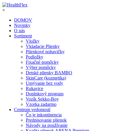
×
DOMOV
Novinky
O nás
Sortiment
Vložky
Vkladacie Plienky
Plienkové nohavičky
Podložky
Fixačné pomôcky
Výber pomôcky
Detské plienky BAMBO
SkinCare (kozmetika)
Umývanie bez vody
Rukavice
Doplnkový program
Vozík Sekko-Boy
Vzorka zadarmo
Centrum vedomostí
Čo je inkontinencia
Predpisovanie plienok
Návody na používanie
Kvalita plienok ABENA Premium