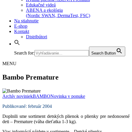
Edukačné videá
ABENA a ekológia
(Nordic SWAN, DermaTest, FSC)
Na stiahnutie
E-shop
Kontakt
Distribútori
Search for:
Search Button
MENU
Bambo Premature
Archív noviniek
BAMBO
Novinka v ponuke
Publikované: február 2004
Doplnili sme sortiment detských plienok o plienky pre nedonosené
deti – Premature (váha dieťatka 1-3 kg).
Viac informácií nájdete v sortimente – Detské plienky.