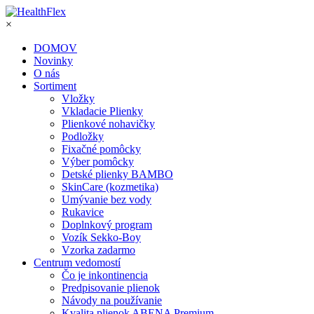
×
DOMOV
Novinky
O nás
Sortiment
Vložky
Vkladacie Plienky
Plienkové nohavičky
Podložky
Fixačné pomôcky
Výber pomôcky
Detské plienky BAMBO
SkinCare (kozmetika)
Umývanie bez vody
Rukavice
Doplnkový program
Vozík Sekko-Boy
Vzorka zadarmo
Centrum vedomostí
Čo je inkontinencia
Predpisovanie plienok
Návody na používanie
Kvalita plienok ABENA Premium