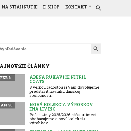
NA STIAHNUTIE
E-SHOP
KONTAKT
Search Button
earch
r:
AJNOVŠIE ČLÁNKY
ABENA RUKAVICE NITRIL
FEB 6
COATS
S veľkou radosťou si Vám dovoľujeme
predstaviť novinku dánskej
spoločnosti...
NOVÁ KOLEKCIA VÝROBKOV
JAN 30
ENA LIVING
Počas zimy 2025/2026 náš sortiment
obohacujeme o novú kolekciu
výrobkov,...