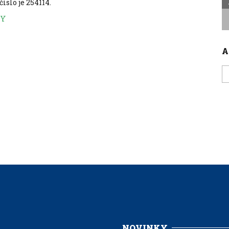
číslo je 254114.
KY
A
A
č
NOVINKY