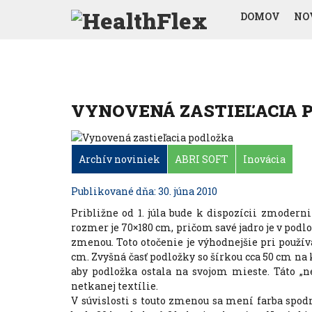
DOMOV
NO
VYNOVENÁ ZASTIEĽACIA 
Archív noviniek
ABRI SOFT
Inovácia
Publikované dňa: 30. júna 2010
Približne od 1. júla bude k dispozícii zmoderni
rozmer je 70×180 cm, pričom savé jadro je v podlo
zmenou. Toto otočenie je výhodnejšie pri používa
cm. Zvyšná časť podložky so šírkou cca 50 cm na 
aby podložka ostala na svojom mieste. Táto „ne
netkanej textílie.
V súvislosti s touto zmenou sa mení farba spod