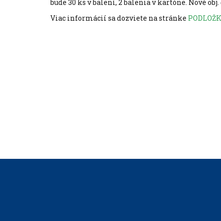
bude 30 ks v balení, 2 balenia v kartóne. Nové obj. 
Viac informácií sa dozviete na stránke
PODLOŽ