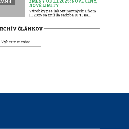
ZMENY OD 1.1.2025: NOVÉ CENY,
JAN 4
NOVÉ LIMITY
Výrobky pre inkontinentných: Dňom
1.1.2025 sa znížila sadzba DPH na...
RCHÍV ČLÁNKOV
rchív
lánkov