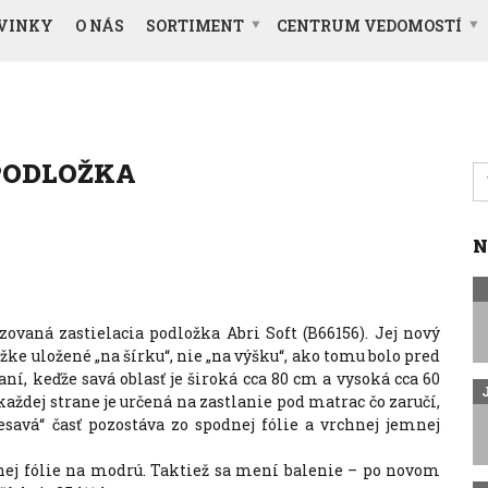
VINKY
O NÁS
SORTIMENT
CENTRUM VEDOMOSTÍ
PODLOŽKA
S
fo
N
zovaná zastielacia podložka Abri Soft (B66156). Jej nový
žke uložené „na šírku“, nie „na výšku“, ako tomu bolo pred
ní, keďže savá oblasť je široká cca 80 cm a vysoká cca 60
každej strane je určená na zastlanie pod matrac čo zaručí,
savá“ časť pozostáva zo spodnej fólie a vrchnej jemnej
nej fólie na modrú. Taktiež sa mení balenie – po novom