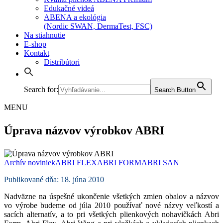
Edukačné videá
ABENA a ekológia
(Nordic SWAN, DermaTest, FSC)
Na stiahnutie
E-shop
Kontakt
Distribútori
Search for:
Search Button
MENU
Úprava názvov výrobkov ABRI
Archív noviniek
ABRI FLEX
ABRI FORM
ABRI SAN
Publikované dňa: 18. júna 2010
Nadväzne na úspešné ukončenie všetkých zmien obalov a názvov
vo výrobe budeme od júla 2010 používať nové názvy veľkostí a
sacích alternatív, a to pri všetkých plienkových nohavičkách Abri