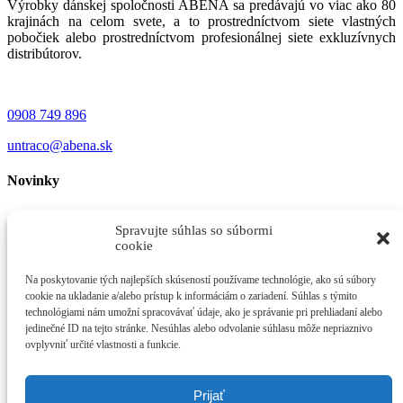
Výrobky dánskej spoločnosti ABENA sa predávajú vo viac ako 80
krajinách na celom svete, a to prostredníctvom siete vlastných
pobočiek alebo prostredníctvom profesionálnej siete exkluzívnych
distribútorov.
0908 749 896
untraco@abena.sk
Novinky
ABENA Rukavice Nitril COATS
feb 6
Spravujte súhlas so súbormi
cookie
S veľkou radosťou si Vám dovoľujeme predstaviť
novinku dánskej spoločnosti...
Na poskytovanie tých najlepších skúseností používame technológie, ako sú súbory
cookie na ukladanie a/alebo prístup k informáciám o zariadení. Súhlas s týmito
Nová kolekcia výrobkov ENA Living
jan 30
technológiami nám umožní spracovávať údaje, ako je správanie pri prehliadaní alebo
jedinečné ID na tejto stránke. Nesúhlas alebo odvolanie súhlasu môže nepriaznivo
Počas zimy 2025/2026 náš sortiment obohacujeme o
ovplyvniť určité vlastnosti a funkcie.
novú kolekciu výrobkov,...
Prijať
Zmeny od 1.1.2025: nové ceny, nové limity
jan 4