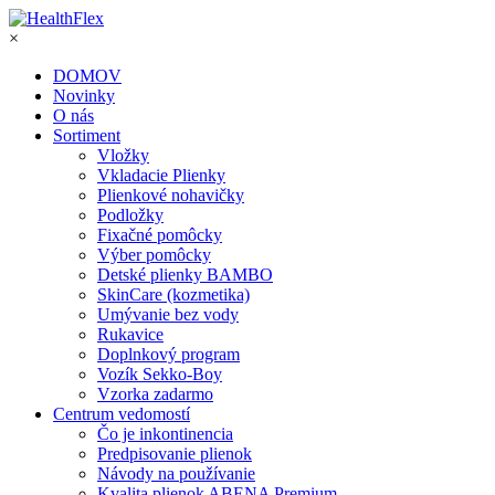
×
DOMOV
Novinky
O nás
Sortiment
Vložky
Vkladacie Plienky
Plienkové nohavičky
Podložky
Fixačné pomôcky
Výber pomôcky
Detské plienky BAMBO
SkinCare (kozmetika)
Umývanie bez vody
Rukavice
Doplnkový program
Vozík Sekko-Boy
Vzorka zadarmo
Centrum vedomostí
Čo je inkontinencia
Predpisovanie plienok
Návody na používanie
Kvalita plienok ABENA Premium