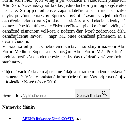
Form, Abri Flex, Abri Wing a pri vložkách a vkladacích plienkach
Abri San. Nové názvy sú krátke, jednoduché a tým logickejšie ako
tie staré. Sú aj jednoduchšie zapamätateľné a je tu menšie riziko
chyby pri zámene názvov. Spolu s novými názvami sa zjednodušilo
označenie priamo na výrobkoch – vložky a vkladacie plienky sú
jednoznačne identifikované číslom veľkosti, plienkové nohavičky sú
označené písmenom veľkosti a počtom čiar, ktorý zodpovedá číslu
označujúcemu savosť – napr. M2 bude označená písmenom M a
dvomi čiarami.
V praxi sa od júla už nebudeme stretávať so starým názvom Abri
Form Medium Super, ale s novým Abri Form M2. Pre lepšiu
prehľadnosť však budeme ešte nejaký čas uvádzať v zátvorkách aj
staré názvy.
Objednávacie čísla ako aj ostatné údaje a parametre plienok ostávajú
nezmenené. Všetky podstané informácie sú pre Vás pripravené aj v
info-letáku: Nové názvy 2010.
Search for:
Search Button
Najnovšie články
ABENA Rukavice Nitril COATS
feb 6