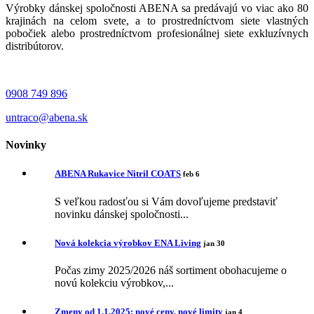
Výrobky dánskej spoločnosti ABENA sa predávajú vo viac ako 80
krajinách na celom svete, a to prostredníctvom siete vlastných
pobočiek alebo prostredníctvom profesionálnej siete exkluzívnych
distribútorov.
0908 749 896
untraco@abena.sk
Novinky
ABENA Rukavice Nitril COATS
feb 6
S veľkou radosťou si Vám dovoľujeme predstaviť
novinku dánskej spoločnosti...
Nová kolekcia výrobkov ENA Living
jan 30
Počas zimy 2025/2026 náš sortiment obohacujeme o
novú kolekciu výrobkov,...
Zmeny od 1.1.2025: nové ceny, nové limity
jan 4