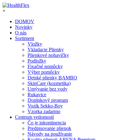
×
DOMOV
Novinky
O nás
Sortiment
Vložky
Vkladacie Plienky
Plienkové nohavičky
Podložky
Fixačné pomôcky
Výber pomôcky
Detské plienky BAMBO
SkinCare (kozmetika)
Umývanie bez vody
Rukavice
Doplnkový program
Vozík Sekko-Boy
Vzorka zadarmo
Centrum vedomostí
Čo je inkontinencia
Predpisovanie plienok
Návody na používanie
Kvalita plienok ABENA Premium