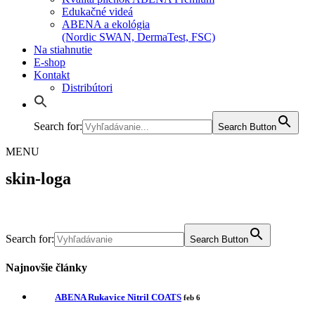
Edukačné videá
ABENA a ekológia
(Nordic SWAN, DermaTest, FSC)
Na stiahnutie
E-shop
Kontakt
Distribútori
Search for:
Search Button
MENU
skin-loga
Search for:
Search Button
Najnovšie články
ABENA Rukavice Nitril COATS
feb 6