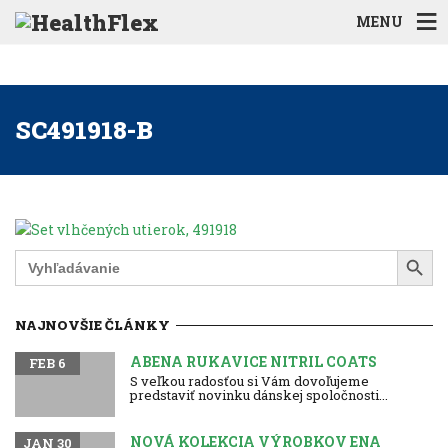
MENU
SC491918-B
Search Button
Search
for:
NAJNOVŠIE ČLÁNKY
ABENA RUKAVICE NITRIL COATS
FEB 6
S veľkou radosťou si Vám dovoľujeme
predstaviť novinku dánskej spoločnosti...
NOVÁ KOLEKCIA VÝROBKOV ENA
JAN 30