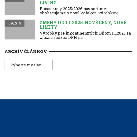
LIVING
Počas zimy 2025/2026 náš sortiment
obohacujeme o novú kolekciu výrobkov,...
ZMENY OD 1.1.2025: NOVÉ CENY, NOVÉ
JAN 4
LIMITY
Výrobky pre inkontinentných: Dňom 1.1.2025 sa
znížila sadzba DPH na...
ARCHÍV ČLÁNKOV
Archív
článkov