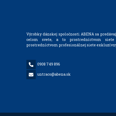
Výrobky dánskej spoločnosti ABENA sa predávajú
celom svete, a to prostredníctvom siete
prostredníctvom profesionálnej siete exkluzívny
0908 749 896
untraco@abena.sk