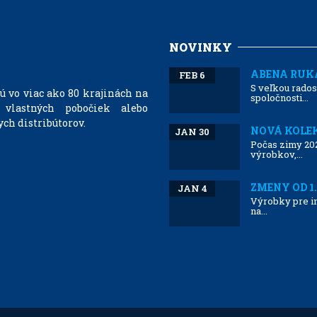
NOVINKY
ABENA RUKA
FEB 6
S veľkou rados
 vo viac ako 80 krajinách na
spoločnosti...
 vlastných pobočiek alebo
ch distribútorov.
NOVÁ KOLEK
JAN 30
Počas zimy 20
výrobkov,...
ZMENY OD 1.
JAN 4
Výrobky pre in
na...