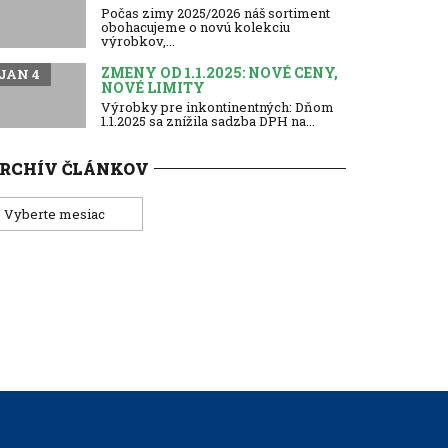
Počas zimy 2025/2026 náš sortiment
obohacujeme o novú kolekciu
výrobkov,...
ZMENY OD 1.1.2025: NOVÉ CENY,
JAN 4
NOVÉ LIMITY
Výrobky pre inkontinentných: Dňom
1.1.2025 sa znížila sadzba DPH na...
RCHÍV ČLÁNKOV
rchív
lánkov