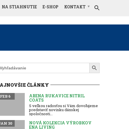
NA STIAHNUTIE
E-SHOP
KONTAKT
Search Button
earch
r:
AJNOVŠIE ČLÁNKY
ABENA RUKAVICE NITRIL
FEB 6
COATS
S veľkou radosťou si Vám dovoľujeme
predstaviť novinku dánskej
spoločnosti...
NOVÁ KOLEKCIA VÝROBKOV
JAN 30
ENA LIVING