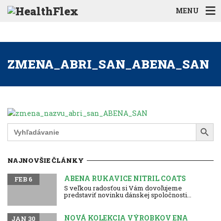
MENU
ZMENA_ABRI_SAN_ABENA_SAN
Search Button
Search
for:
NAJNOVŠIE ČLÁNKY
ABENA RUKAVICE NITRIL COATS
FEB 6
S veľkou radosťou si Vám dovoľujeme
predstaviť novinku dánskej spoločnosti...
NOVÁ KOLEKCIA VÝROBKOV ENA
JAN 30