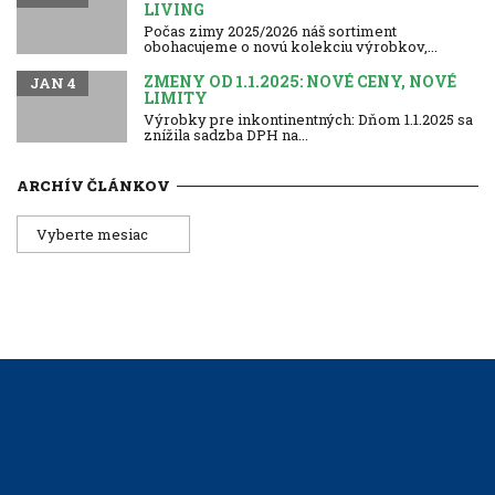
LIVING
Počas zimy 2025/2026 náš sortiment
obohacujeme o novú kolekciu výrobkov,...
ZMENY OD 1.1.2025: NOVÉ CENY, NOVÉ
JAN 4
LIMITY
Výrobky pre inkontinentných: Dňom 1.1.2025 sa
znížila sadzba DPH na...
ARCHÍV ČLÁNKOV
Archív
článkov