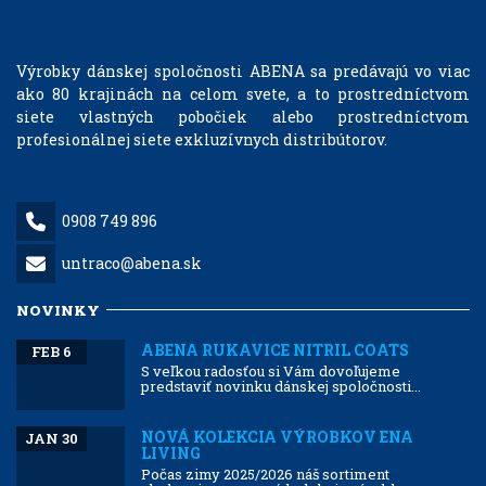
Výrobky dánskej spoločnosti ABENA sa predávajú vo viac
ako 80 krajinách na celom svete, a to prostredníctvom
siete vlastných pobočiek alebo prostredníctvom
profesionálnej siete exkluzívnych distribútorov.
0908 749 896
untraco@abena.sk
NOVINKY
ABENA RUKAVICE NITRIL COATS
FEB 6
S veľkou radosťou si Vám dovoľujeme
predstaviť novinku dánskej spoločnosti...
NOVÁ KOLEKCIA VÝROBKOV ENA
JAN 30
LIVING
Počas zimy 2025/2026 náš sortiment