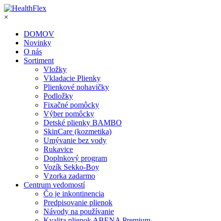
×
DOMOV
Novinky
O nás
Sortiment
Vložky
Vkladacie Plienky
Plienkové nohavičky
Podložky
Fixačné pomôcky
Výber pomôcky
Detské plienky BAMBO
SkinCare (kozmetika)
Umývanie bez vody
Rukavice
Doplnkový program
Vozík Sekko-Boy
Vzorka zadarmo
Centrum vedomostí
Čo je inkontinencia
Predpisovanie plienok
Návody na používanie
Kvalita plienok ABENA Premium