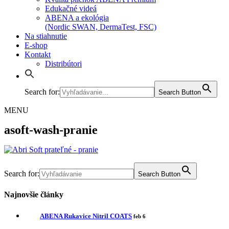
Edukačné videá
ABENA a ekológia
(Nordic SWAN, DermaTest, FSC)
Na stiahnutie
E-shop
Kontakt
Distribútori
Search for:
Search Button
MENU
asoft-wash-pranie
Search for:
Search Button
Najnovšie články
ABENA Rukavice Nitril COATS
feb 6